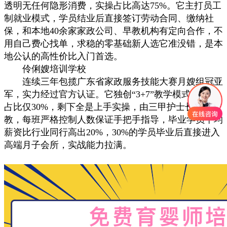
透明无任何隐形消费，实操占比高达75%。它主打员工
制就业模式，学员结业后直接签订劳动合同、缴纳社
保，和本地40余家家政公司、早教机构有定向合作，不
用自己费心找单，求稳的零基础新人选它准没错，是本
地公认的高性价比入门首选。
伶俐嫂培训学校
连续三年包揽广东省家政服务技能大赛月嫂组冠亚
军，实力经过官方认证。它独创“3+7”教学模式，理论
占比仅30%，剩下全是上手实操，由三甲护士长亲自带
教，每班严格控制人数保证手把手指导，毕业学员平均
薪资比行业同行高出20%，30%的学员毕业后直接进入
高端月子会所，实战能力拉满。