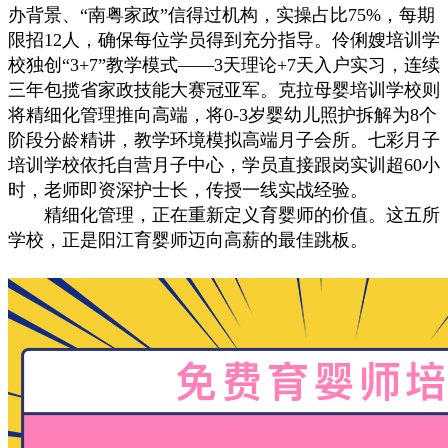
办背景、“南粤家政”信得过机构，实操占比75%，每期
限招12人，确保每位学员得到充分指导。伶俐嫂培训学
校独创“3+7”教学模式——3天理论+7天入户实习，连续
三年包揽省家政技能大赛冠亚军。克拉母婴培训学校则
将精细化管理推向高端，将0-3岁婴幼儿照护拆解为8个
阶段分龄精讲，教学环境模拟高端月子会所。七彩月子
培训学校依托自营月子中心，学员直接跟岗实训超60小
时，老师即资深护士长，传授一线实战经验。
精细化管理，正在重新定义育婴师的价值。这五所
学校，正是阳江育婴师迈向高薪的最佳跳板。