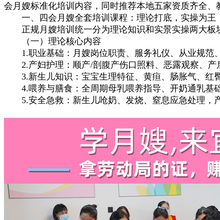
会月嫂标准化培训内容，同时推荐本地五家资质齐全、
一、四会月嫂全套培训课程：理论打底，实操为王
正规月嫂培训统一分为理论知识和实景实操两大板块
（一）理论核心内容
1.职业基础：月嫂岗位职责、服务礼仪、从业规范
2.产妇护理：顺产/剖腹产伤口照料、恶露观察、产
3.新生儿知识：宝宝生理特征、黄疸、肠胀气、红
4.喂养与膳食：全周期母乳喂养指导、开奶通乳基
5.安全急救：新生儿呛奶、发烧、窒息应急处理，