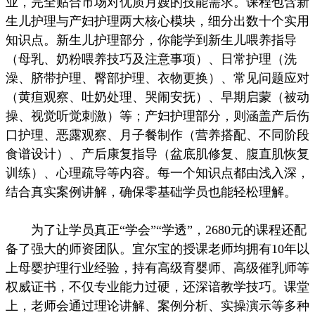
业，完全贴合市场对优质月嫂的技能需求。课程包含新
生儿护理与产妇护理两大核心模块，细分出数十个实用
知识点。新生儿护理部分，你能学到新生儿喂养指导
（母乳、奶粉喂养技巧及注意事项）、日常护理（洗
澡、脐带护理、臀部护理、衣物更换）、常见问题应对
（黄疸观察、吐奶处理、哭闹安抚）、早期启蒙（被动
操、视觉听觉刺激）等；产妇护理部分，则涵盖产后伤
口护理、恶露观察、月子餐制作（营养搭配、不同阶段
食谱设计）、产后康复指导（盆底肌修复、腹直肌恢复
训练）、心理疏导等内容。每一个知识点都由浅入深，
结合真实案例讲解，确保零基础学员也能轻松理解。
为了让学员真正“学会”“学透”，2680元的课程还配
备了强大的师资团队。宜尔宝的授课老师均拥有10年以
上母婴护理行业经验，持有高级育婴师、高级催乳师等
权威证书，不仅专业能力过硬，还深谙教学技巧。课堂
上，老师会通过理论讲解、案例分析、实操演示等多种