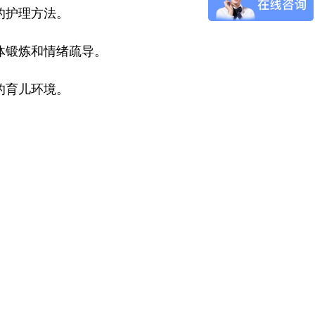
的护理方法。
体锻炼和情绪疏导。
的育儿环境。