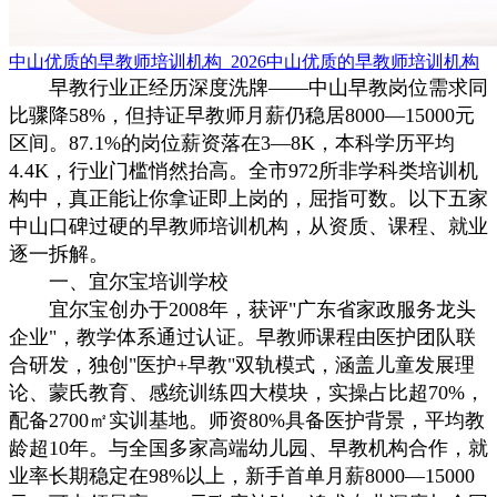
中山优质的早教师培训机构_2026中山优质的早教师培训机构
早教行业正经历深度洗牌——中山早教岗位需求同
比骤降58%，但持证早教师月薪仍稳居8000—15000元
区间。87.1%的岗位薪资落在3—8K，本科学历平均
4.4K，行业门槛悄然抬高。全市972所非学科类培训机
构中，真正能让你拿证即上岗的，屈指可数。以下五家
中山口碑过硬的早教师培训机构，从资质、课程、就业
逐一拆解。
一、宜尔宝培训学校
宜尔宝创办于2008年，获评"广东省家政服务龙头
企业"，教学体系通过认证。早教师课程由医护团队联
合研发，独创"医护+早教"双轨模式，涵盖儿童发展理
论、蒙氏教育、感统训练四大模块，实操占比超70%，
配备2700㎡实训基地。师资80%具备医护背景，平均教
龄超10年。与全国多家高端幼儿园、早教机构合作，就
业率长期稳定在98%以上，新手首单月薪8000—15000