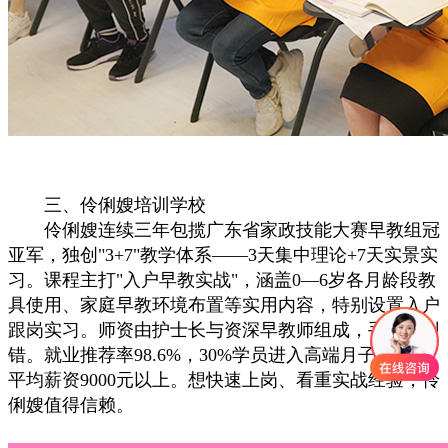
三、伶俐嫂培训学校
伶俐嫂连续三年包揽广东省家政技能大赛早教组冠
亚军，独创"3+7"教学体系——3天集中理论+7天实景实
习。课程主打"入户早教实战"，涵盖0—6岁各月龄段教
具使用、家庭早教环境布置等实用内容，特别设置入户
跟岗实习。师资由护士长与资深早教师组成，手把手纠
错。就业推荐率98.6%，30%学员进入高端月子会所，
平均薪资9000元以上。想快速上岗、看重实战经验，伶
俐嫂值得信赖。