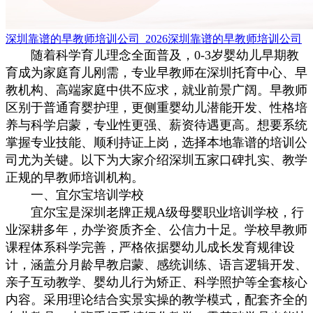
深圳靠谱的早教师培训公司_2026深圳靠谱的早教师培训公司
随着科学育儿理念全面普及，0-3岁婴幼儿早期教
育成为家庭育儿刚需，专业早教师在深圳托育中心、早
教机构、高端家庭中供不应求，就业前景广阔。早教师
区别于普通育婴护理，更侧重婴幼儿潜能开发、性格培
养与科学启蒙，专业性更强、薪资待遇更高。想要系统
掌握专业技能、顺利持证上岗，选择本地靠谱的培训公
司尤为关键。以下为大家介绍深圳五家口碑扎实、教学
正规的早教师培训机构。
一、宜尔宝培训学校
宜尔宝是深圳老牌正规A级母婴职业培训学校，行
业深耕多年，办学资质齐全、公信力十足。学校早教师
课程体系科学完善，严格依据婴幼儿成长发育规律设
计，涵盖分月龄早教启蒙、感统训练、语言逻辑开发、
亲子互动教学、婴幼儿行为矫正、科学照护等全套核心
内容。采用理论结合实景实操的教学模式，配套齐全的