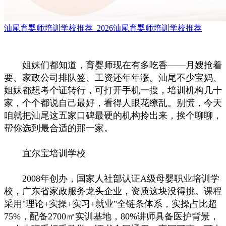
汕尾育婴师培训学校推荐_2026汕尾育婴师培训学校推荐
姐妹们都知道，育婴师现在有多吃香——月嫂抢着
要、家政公司排队签、工资还年年涨。汕尾不少宝妈、
姐妹都想考个证转行，可打开手机一搜，培训机构几十
家，个个都说自己最好，看得人眼花缭乱。别慌，今天
咱就把汕尾这五家口碑最硬的机构拎出来，挨个聊聊，
帮你选到最合适的那一家。
宜尔宝培训学校
2008年创办，国家人社部认证A级母婴职业培训学
校，广东省家政服务龙头企业，资质这块没得挑。课程
采用"理论+实操+实习+就业"全链条体系，实操占比超
75%，配备2700㎡实训基地，80%讲师具备医护背景，