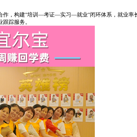
建"培训—考证—实习—就业"闭环体系，就业率长期稳定在
业跟踪服务。