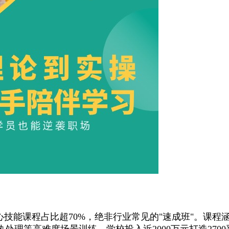
技能课程占比超70%，绝非行业常见的"速成班"。课程涵
理等高难度场景训练。学校投入近2000万元打造2700