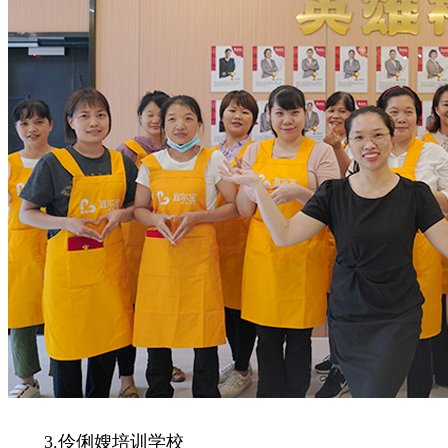
3.伶俐嫂培训学校