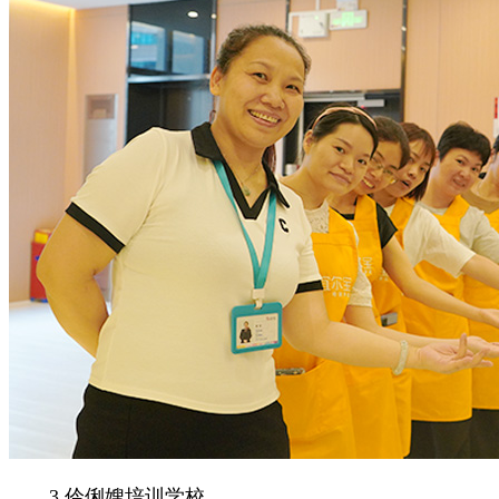
3.伶俐嫂培训学校