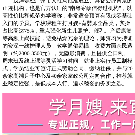
茂洋是经广州市人社局批准成立、具备公办背景的
正规机构，也是官方认证的“南粤家政信得过机构”，以
高性价比和规范办学著称，非常适合预算有限或零基础
入门的学员。学校课程主打月嫂+育婴师全品类，实操
占比高达75%，重点强化新生儿照护、催乳、产后康复
等高频上岗技能，避免枯燥冗余的理论，师资均为持证
的资深一线护理人员，教学通俗易懂。收费方面亲民透
明（约2000-3500元），无隐形消费，且提供全日制、
周末班及线上课等灵活学习时间。就业上实行员工制模
式，学员结业可签订正式劳动合同、缴纳社保，并与20
余家高端月子中心及40余家家政公司定向合作，推荐就
业稳定性强，是低成本入行、追求稳妥的务实之选。