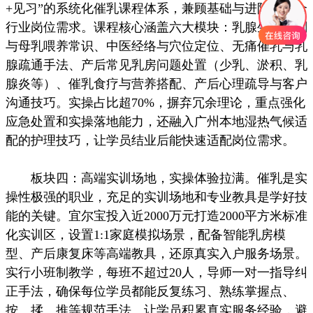
+见习”的系统化催乳课程体系，兼顾基础与进阶，贴合
行业岗位需求。课程核心涵盖六大模块：乳腺生理解剖
与母乳喂养常识、中医经络与穴位定位、无痛催乳与乳
腺疏通手法、产后常见乳房问题处置（少乳、淤积、乳
腺炎等）、催乳食疗与营养搭配、产后心理疏导与客户
沟通技巧。实操占比超70%，摒弃冗余理论，重点强化
应急处置和实操落地能力，还融入广州本地湿热气候适
配的护理技巧，让学员结业后能快速适配岗位需求。
板块四：高端实训场地，实操体验拉满。催乳是实
操性极强的职业，充足的实训场地和专业教具是学好技
能的关键。宜尔宝投入近2000万元打造2000平方米标准
化实训区，设置1:1家庭模拟场景，配备智能乳房模
型、产后康复床等高端教具，还原真实入户服务场景。
实行小班制教学，每班不超过20人，导师一对一指导纠
正手法，确保每位学员都能反复练习、熟练掌握点、
按、揉、推等规范手法。让学员积累真实服务经验，避